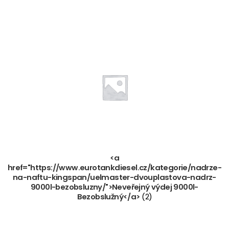
<a
href="https://www.eurotankdiesel.cz/kategorie/nadrze-
na-naftu-kingspan/uelmaster-dvouplastova-nadrz-
9000l-bezobsluzny/">Neveřejný výdej 9000l-
Bezobslužný</a>
(2)