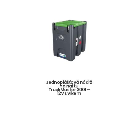
Jednoplášťová nádrž
na naftu
TruckMaster 300l –
12V s víkem