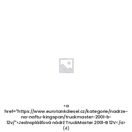
<a
href="https://www.eurotankdiesel.cz/kategorie/nadrze-
na-naftu-kingspan/truckmaster-200l-b-
12v/">Jednoplášťová nádrž TruckMaster 200l-B 12V</a>
(4)