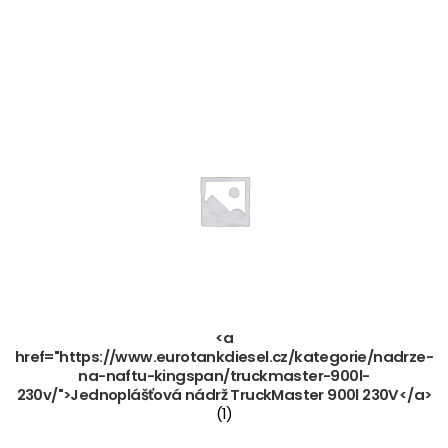
<a
href="https://www.eurotankdiesel.cz/kategorie/nadrze-
na-naftu-kingspan/truckmaster-900l-
230v/">Jednoplášťová nádrž TruckMaster 900l 230V</a>
(1)