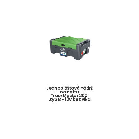
Jednoplášťová nádrž
na naftu
TruckMaster 200l
,typ B – 12V bez víka