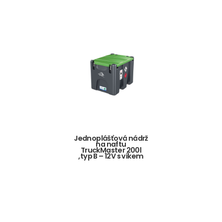
Jednoplášťová nádrž
na naftu
TruckMaster 200l
,typ B – 12V s víkem