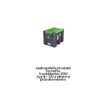
Jednoplášťová nádrž
na naftu
TruckMaster 200l
,typ B – 12V s víkem a
průtokoměrem