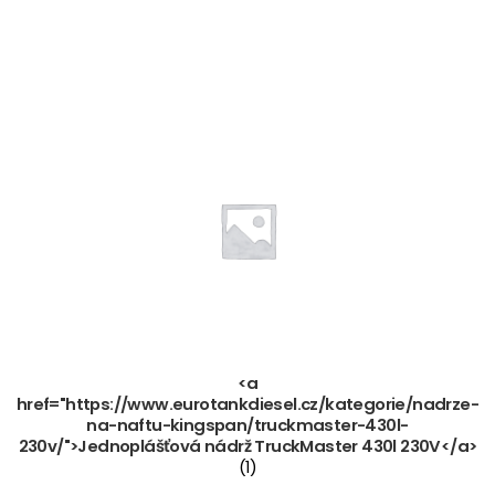
<a
href="https://www.eurotankdiesel.cz/kategorie/nadrze-
na-naftu-kingspan/truckmaster-430l-
230v/">Jednoplášťová nádrž TruckMaster 430l 230V</a>
(1)