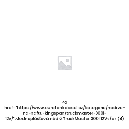
<a
href="https://www.eurotankdiesel.cz/kategorie/nadrze-
na-naftu-kingspan/truckmaster-300l-
12v/">Jednoplášťová nádrž TruckMaster 300l 12V</a>
(4)