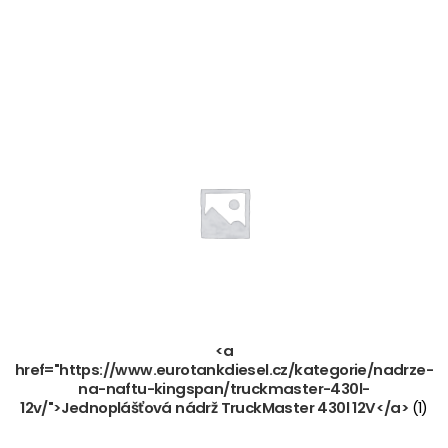
<a
href="https://www.eurotankdiesel.cz/kategorie/nadrze-
na-naftu-kingspan/truckmaster-430l-
12v/">Jednoplášťová nádrž TruckMaster 430l 12V</a>
(1)