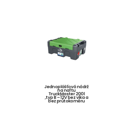
Jednoplášťová nádrž
na naftu
TruckMaster 200l
,typ B – 12V bez víka a
bez průtokoměru