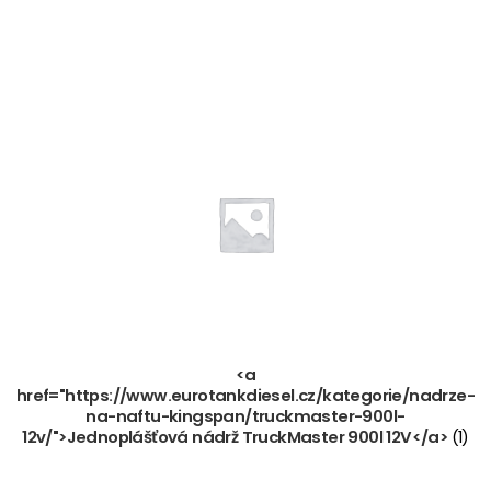
<a
href="https://www.eurotankdiesel.cz/kategorie/nadrze-
na-naftu-kingspan/truckmaster-900l-
12v/">Jednoplášťová nádrž TruckMaster 900l 12V</a>
(1)