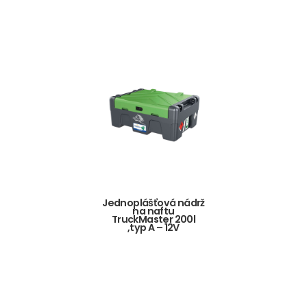
Jednoplášťová nádrž
na naftu
TruckMaster 200l
,typ A – 12V