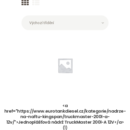
<a
href="https://www.eurotankdiesel.cz/kategorie/nadrze-
na-naftu-kingspan/truckmaster-200l-a-
12v/">Jednoplášťová nádrž TruckMaster 200l-A 12V</a>
(1)