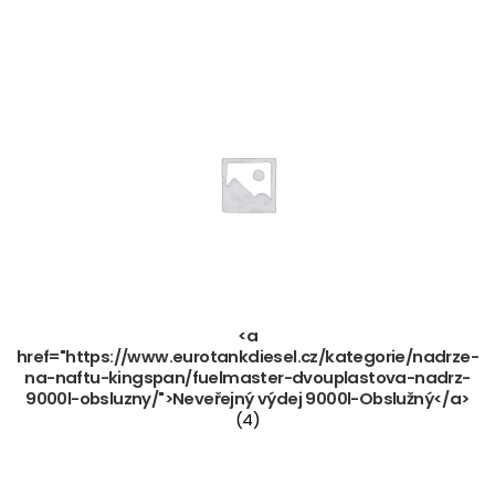
<a
href="https://www.eurotankdiesel.cz/kategorie/nadrze-
na-naftu-kingspan/fuelmaster-dvouplastova-nadrz-
9000l-obsluzny/">Neveřejný výdej 9000l-Obslužný</a>
(4)