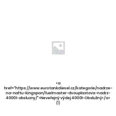
<a
href="https://www.eurotankdiesel.cz/kategorie/nadrze-
na-naftu-kingspan/fuelmaster-dvouplastova-nadrz-
4000l-obsluzny/">Neveřejný výdej 4000l-Obslužný</a>
(1)