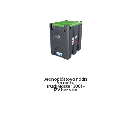
Jednoplášťová nádrž
na naftu
TruckMaster 300l –
12V bez víka