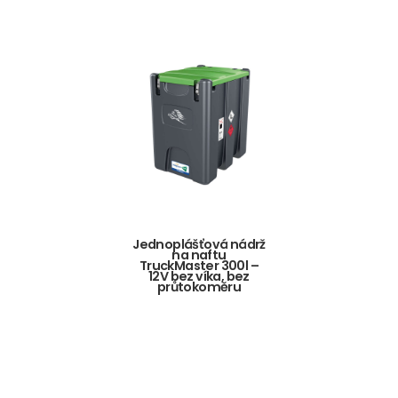
Jednoplášťová nádrž
na naftu
TruckMaster 300l –
12V bez víka, bez
průtokoměru