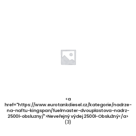
<a
href="https://www.eurotankdiesel.cz/kategorie/nadrze-
na-naftu-kingspan/fuelmaster-dvouplastova-nadrz-
2500l-obsluzny/">Neveřejný výdej 2500l-Obslužný</a>
(3)