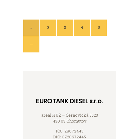
1
2
3
4
5
→
EUROTANK DIESEL s.r.o.
areál HUŽ – Černovická 5523
430 03 Chomutov
IČO: 28672445
DIČ: CZ28672445