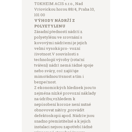
TOKHEIM ACIS s.r.o., Nad
Vršovickou horou 88/4, Praha 10,
101 00
VÝHODY NÁDRŽÍ Z
POLYETYLENU
Zásadní předností nádrží z
polyetylénu ve srovnání s
kovovými nádržemi je jejich
velmi vysoká pro- vozní
životnost.V souvislosti s
technologií výroby (rotační
tváření) nádrž nemá žádné spoje
nebo sváry, což zajišťuje
mimořádnou těsnost a tím i
bezpečnost.
Z ekonomických hledisek jsou to
zejména nízké provozní náklady
na údržbu,vzhledem k
nepůsobení koroze není nutné
obnovovat nátěry ,provádět
defektoskopii apod. Nádrže jsou
snadno přemístitelné a k jejich
instalaci nejsou zapotřebí žádné