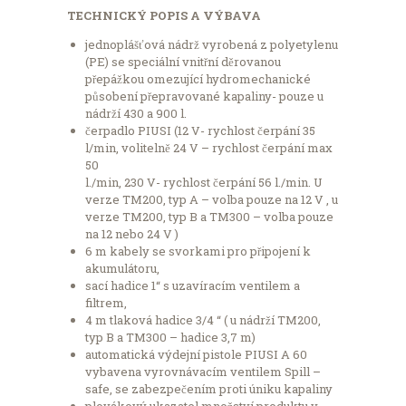
TECHNICKÝ POPIS A VÝBAVA
jednoplášťová nádrž vyrobená z polyetylenu
(PE) se speciální vnitřní děrovanou
přepážkou omezující hydromechanické
působení přepravované kapaliny- pouze u
nádrží 430 a 900 l.
čerpadlo PIUSI (12 V- rychlost čerpání 35
l/min, volitelně 24 V – rychlost čerpání max
50
l./min, 230 V- rychlost čerpání 56 l./min. U
verze TM200, typ A – volba pouze na 12 V , u
verze TM200, typ B a TM300 – volba pouze
na 12 nebo 24 V )
6 m kabely se svorkami pro připojení k
akumulátoru,
sací hadice 1“ s uzavíracím ventilem a
filtrem,
4 m tlaková hadice 3/4 “ ( u nádrží TM200,
typ B a TM300 – hadice 3,7 m)
automatická výdejní pistole PIUSI A 60
vybavena vyrovnávacím ventilem Spill –
safe, se zabezpečením proti úniku kapaliny
plovákový ukazatel množství produktu v