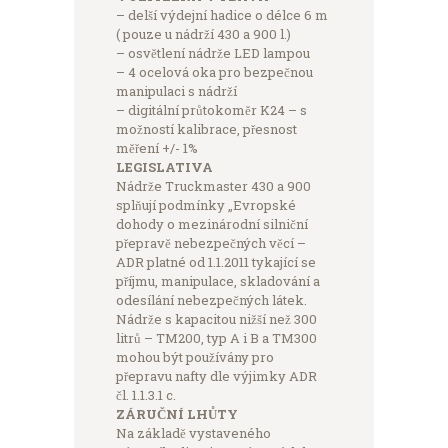
– delší výdejní hadice o délce 6 m
( pouze u nádrží 430 a 900 l.)
– osvětlení nádrže LED lampou
– 4 ocelová oka pro bezpečnou
manipulaci s nádrží
– digitální průtokoměr K24 – s
možností kalibrace, přesnost
měření +/- 1%
LEGISLATIVA
Nádrže Truckmaster 430 a 900
splňují podmínky „Evropské
dohody o mezinárodní silniční
přepravě nebezpečných věcí –
ADR platné od 1.1.2011 tykající se
příjmu, manipulace, skladování a
odesílání nebezpečných látek.
Nádrže s kapacitou nižší než 300
litrů – TM200, typ A i B a TM300
mohou být používány pro
přepravu nafty dle výjimky ADR
čl. 1.1.3.1 c.
ZÁRUČNÍ LHŮTY
Na základě vystaveného