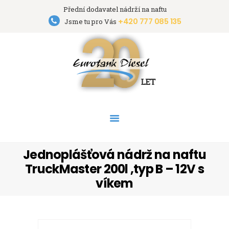
Přední dodavatel nádrží na naftu
+420 777 085 135
Eurotank Diesel s.r.o.
Jsme tu pro Vás
Přední dodavatel nádrží na naftu
HOME
NÁDRŽE
PRONÁJEM NÁDRŽÍ
AKCE
PODPORA
O FIRMĚ
Jednoplášťová nádrž na naftu
KONTAKT
TruckMaster 200l ,typ B – 12V s
víkem