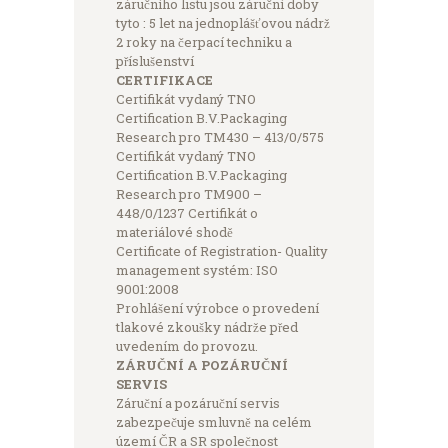
záručního listu jsou záruční doby
tyto : 5 let na jednoplášťovou nádrž
2 roky na čerpací techniku a
příslušenství
CERTIFIKACE
Certifikát vydaný TNO
Certification B.V.Packaging
Research pro TM430 – 413/0/575
Certifikát vydaný TNO
Certification B.V.Packaging
Research pro TM900 –
448/0/1237 Certifikát o
materiálové shodě
Certificate of Registration- Quality
management systém: ISO
9001:2008
Prohlášení výrobce o provedení
tlakové zkoušky nádrže před
uvedením do provozu.
ZÁRUČNÍ A POZÁRUČNÍ
SERVIS
Záruční a pozáruční servis
zabezpečuje smluvně na celém
území ČR a SR společnost