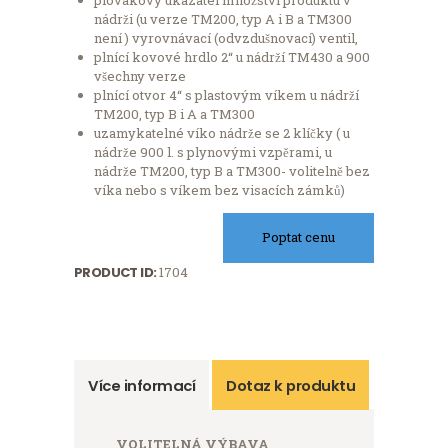
nádrži (u verze TM200, typ A i B a TM300
není ) vyrovnávací (odvzdušnovací) ventil,
plnící kovové hrdlo 2“ u nádrží TM430 a 900
všechny verze
plnící otvor 4“ s plastovým víkem u nádrží
TM200, typ B i A a TM300
uzamykatelné víko nádrže se 2 klíčky ( u
nádrže 900 l. s plynovými vzpěrami, u
nádrže TM200, typ B a TM300- volitelně bez
víka nebo s víkem bez visacích zámků)
Poptat cenu
PRODUCT ID:
1704
Více informací
Dotaz k produktu
VOLITELNÁ VÝBAVA