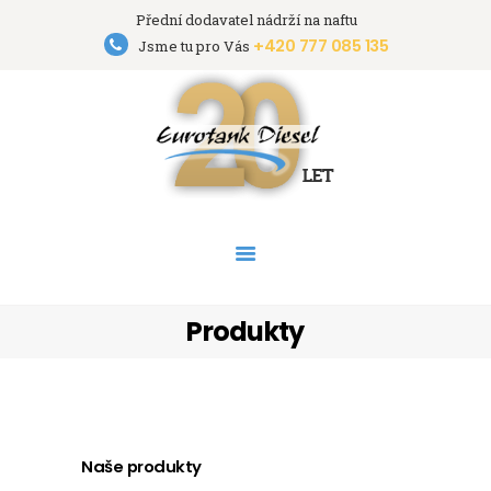
Přední dodavatel nádrží na naftu
+420 777 085 135
Eurotank Diesel s.r.o.
Jsme tu pro Vás
Přední dodavatel nádrží na naftu
HOME
NÁDRŽE
PRONÁJEM NÁDRŽÍ
AKCE
PODPORA
O FIRMĚ
Produkty
KONTAKT
Naše produkty