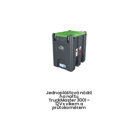
Jednoplášťová nádrž
na naftu
TruckMaster 300l –
12V s víkem a
průtokoměrem