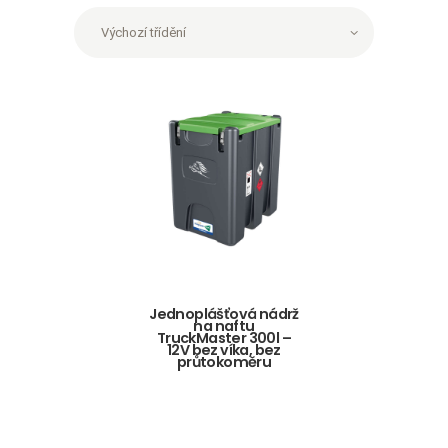
Jednoplášťová nádrž
na naftu
TruckMaster 300l –
12V bez víka, bez
průtokoměru