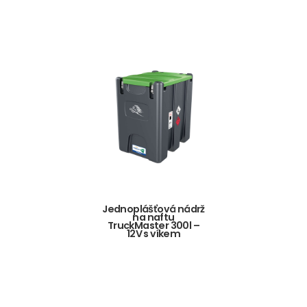
Jednoplášťová nádrž
na naftu
TruckMaster 300l –
12V s víkem