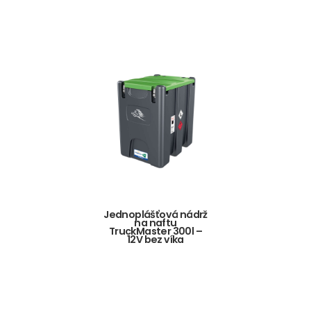
Jednoplášťová nádrž
na naftu
TruckMaster 300l –
12V bez víka