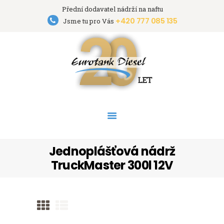
Přední dodavatel nádrží na naftu
+420 777 085 135
Eurotank Diesel s.r.o.
Jsme tu pro Vás
Přední dodavatel nádrží na naftu
HOME
NÁDRŽE
PRONÁJEM NÁDRŽÍ
AKCE
PODPORA
O FIRMĚ
Jednoplášťová nádrž
KONTAKT
TruckMaster 300l 12V