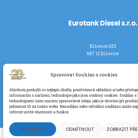
Eurotank Diesel s.r.o.
Bílovice 623
687 12 Bílovice
Spravovat Souhlas s cookies
Abychom poskytli co nejlepší služby, používáme k ukládání a/nebo přístup
informacím o zařízení, technologie jako jsou soubory cookies. Souhlas s
technologiemi nám umožní zpracovávat údaje, jako je chování při prochá
jedinečná ID na tomto webu. Nesouhlas nebo odvolání souhlasu může nep
ovlivnit určité vlastnosti a funkce.
PŘÍJMOUT
ODMÍTNOUT
ZOBRAZIT PŘ