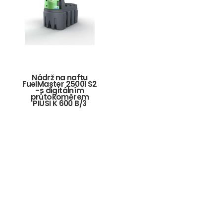
Nádrž na naftu
FuelMaster 2500l S2
-s digitálním
průtokoměrem
PIUSI K 600 B/3