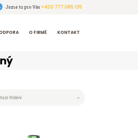
+420 777 085 135
Jsme tu pro Vás
ODPORA
O FIRMĚ
KONTAKT
žný