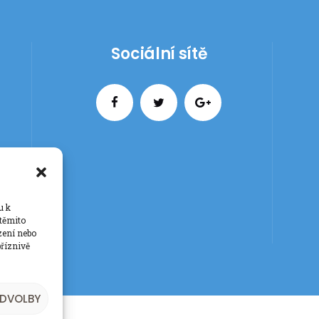
Sociální sítě
u k
 těmito
zení nebo
říznivě
EDVOLBY