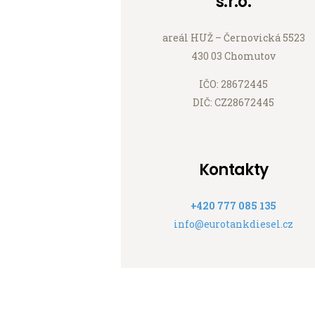
s.r.o.
areál HUŽ – Černovická 5523
430 03 Chomutov
IČO: 28672445
DIČ: CZ28672445
Kontakty
+420 777 085 135
info@eurotankdiesel.cz