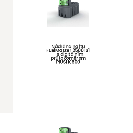
Nádrž na naftu
FuelMaster 2500l S1
– s digitálním
průtokoměrem
PIUSI K 600