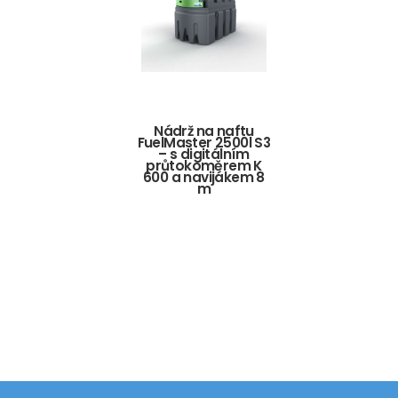
Nádrž na naftu
FuelMaster 2500l S3
– s digitálním
průtokoměrem K
600 a navijákem 8
m