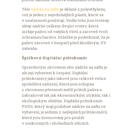
Tělo
nádrže na naftu
je dělané z polyethylenu,
což je jeden z nejodolnějších plastů, které se
v současnosti používají. Vedle toho jsou tvořeny
stěny nádrže celkem dvojicí vrstev, která
izoluje palivo od vnějších vlivů a zároveň tvoří
ochrannou bariéru. Důležité je podotknout, že je
palivo zároveň v bezpečí před škodlivým UV
zářením.
Špičkový digitální průtokoměr
Opravdovým skvostem této nádrže na naftu je
ale její vybavení k čerpání. Digitální
průtokoměry jako takové jsou celkově velice
spolehlivá zařízení, která jsou schopna
s ohromnou přesností měřit průtok paliva a
zabraňovat tak jak ekonomickým ztrátám, tak i
ekologickým obtížím. Digitální průtokoměr
PUISI, který mají podobné nádrže na naftu ve
vybavení, je jedním z nejlepších průtokoměrů,
které jsou licencovány pro použití
v soukromých i obchodních sférách.