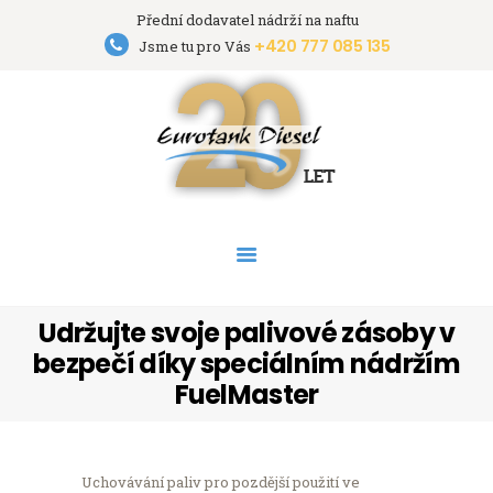
Přední dodavatel nádrží na naftu
+420 777 085 135
Eurotank Diesel s.r.o.
Jsme tu pro Vás
Přední dodavatel nádrží na naftu
HOME
NÁDRŽE
PRONÁJEM NÁDRŽÍ
AKCE
PODPORA
O FIRMĚ
Udržujte svoje palivové zásoby v
KONTAKT
bezpečí díky speciálním nádržím
FuelMaster
Uchovávání paliv pro pozdější použití ve