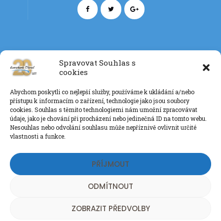
Spravovat Souhlas s
cookies
Kontakt
Abychom poskytli co nejlepší služby, používáme k ukládání a/nebo
+420 777 085 135
přístupu k informacím o zařízení, technologie jako jsou soubory
info@eurotankdiesel.cz
cookies. Souhlas s těmito technologiemi nám umožní zpracovávat
údaje, jako je chování při procházení nebo jedinečná ID na tomto webu.
Nesouhlas nebo odvolání souhlasu může nepříznivě ovlivnit určité
vlastnosti a funkce.
Ochrana os. údajů GDPR
PŘÍJMOUT
ODMÍTNOUT
ZOBRAZIT PŘEDVOLBY