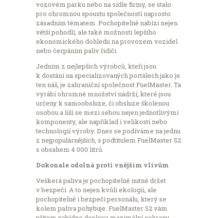
vozovém parku nebo na sídle firmy, se stalo
pro ohromnou spoustu společností naprosto
zásadním tématem. Pochopitelně nabízí nejen
větší pohodlí, ale také možnosti lepšího
ekonomického dohledu na provozem vozidel
nebo čerpáním paliv řidiči.
Jedním z nejlepších výrobců, kteří jsou
k dostání na specializovaných portálech jako je
ten náš, je zahraniční společnost FuelMaster. Ta
vyrábí ohromné množství nádrží, které jsou
určeny k samoobsluze, či obsluze školenou
osobou a liší se mezi sebou nejen jednotlivými
komponenty, ale například i velikostí nebo
technologií výroby. Dnes se podíváme na jednu
z nejpopulárnějších, s podtitulem FuelMaster S2
s obsahem 4 000 litrů.
Dokonale odolná proti vnějším vlivům
Veškerá paliva je pochopitelně nutné držet
v bezpečí. A to nejen kvůli ekologii, ale
pochopitelně i bezpečí personálu, který se
kolem paliva pohybuje. FuelMaster S2 vám
přitom nabídne doslova maximální ochranu.