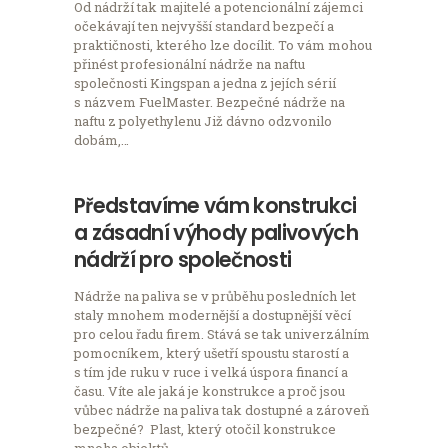
Od nádrží tak majitelé a potencionální zájemci
očekávají ten nejvyšší standard bezpečí a
praktičnosti, kterého lze docílit. To vám mohou
přinést profesionální nádrže na naftu
společnosti Kingspan a jedna z jejích sérií
s názvem FuelMaster. Bezpečné nádrže na
naftu z polyethylenu Již dávno odzvonilo
dobám,…
Představíme vám konstrukci
a zásadní výhody palivových
nádrží pro společnosti
Nádrže na paliva se v průběhu posledních let
staly mnohem modernější a dostupnější věcí
pro celou řadu firem. Stává se tak univerzálním
pomocníkem, který ušetří spoustu starostí a
s tím jde ruku v ruce i velká úspora financí a
času. Víte ale jaká je konstrukce a proč jsou
vůbec nádrže na paliva tak dostupné a zároveň
bezpečné? Plast, který otočil konstrukce
mnoha objektů…