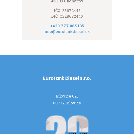
430 03 Chomutov
IČO: 28672445
DIČ: CZ28672445
+420 777 085 135
info@eurotankdiesel.cz
Eurotank Diesel s.r.o.
Bílovice 623
687 12 Bílovice