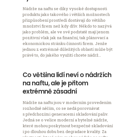
Nádrže na naftu se díky vysoké dostupnosti
produktu jako takového i větších možnostech
přizpůsobení prostředí dostávají do většího
množství firem než kdy dřív. Někdo to nazývá
jako problém, ale ve své podstatě mají jenom
pozitivní vlak jak na finanční, tak plánovací a
ekonomickou stránku činnosti firem. Jenže
jednou z extrémně důležitých oblastí může být
právě to, do jakého využití chcete nádrž…
Co většina lidí neví o nádržích
na naftu, ale je přitom
extrémně zásadní
Nádrže na naftu jsou v moderním provedením
rozhodně něčím, co se nedá porovnávat
s předchozími generacemi skladování paliv.
Jedná se o velice moderní a bytelné nádrže,
které mohou poskytnout bezpečné skladování
i po dlouhou dobu bez degradace kvality. Za