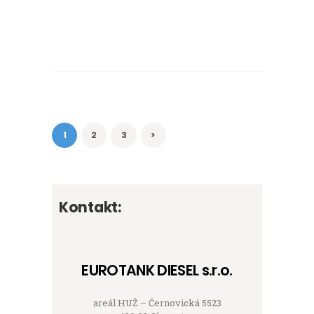
Navigace
pro
PAGE
1
PAGE
2
PAGE
3
>
příspěvky
Kontakt:
EUROTANK DIESEL s.r.o.
areál HUŽ – Černovická 5523