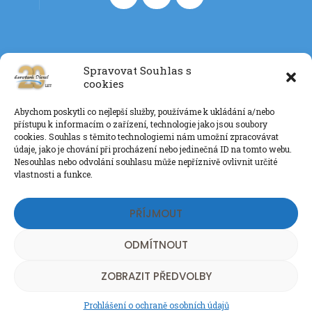
Spravovat Souhlas s
cookies
Kontakt
Abychom poskytli co nejlepší služby, používáme k ukládání a/nebo
+420 777 085 135
přístupu k informacím o zařízení, technologie jako jsou soubory
info@eurotankdiesel.cz
cookies. Souhlas s těmito technologiemi nám umožní zpracovávat
údaje, jako je chování při procházení nebo jedinečná ID na tomto webu.
Nesouhlas nebo odvolání souhlasu může nepříznivě ovlivnit určité
vlastnosti a funkce.
Ochrana os. údajů GDPR
PŘÍJMOUT
ODMÍTNOUT
ZOBRAZIT PŘEDVOLBY
MediaUp Group
© 2018 - 2020. All Rights Reserved
EUROTANK DIESEL s.r.o.
Prohlášení o ochraně osobních údajů