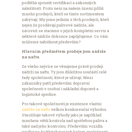
podléhá spoustě certifikací a zákonných
náležitostí. Proto není na našem území příliš
mnoho prodejců, kteří se tímto sortimentem
zabývají. My jsme jedním z těch prodejců, kteří
nejen že prodávají palivové nádrže, ale
zároveň se staráme o jejich kompletní servis a
některé nádrže dokonce zapůjčujeme. Co vám
můžeme nabídnout především?
Hlavním předmětem prodeje jsou nádrže
na naftu
Ze všeho nejvíce se věnujeme právě prodeji
nádrží na naftu. Ty jsou důležitou součástí celé
řady společností, které je užívají. Mezi
zákazníky patří především dopravní
společnosti v osobní i nákladní dopravě a
logistické spedice.
Pro takové společnosti je existence vlastní
nádrže na naftu
velkou konkurenční výhodou.
Umožňuje takové výhody jako je například
mnohem větší kontrola nad spotřebou paliva a
také nad jeho kontrolou. Především vozidla
jezdící po krátkých trasách kolem společnosti,