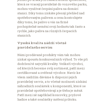
která se vracejí pravidelně do vozového parku,
mohou využívat čerpání paliva na domácí
stanici. Díky tomu získáte přesný přehled nad
spotřebovaným palivem a cenu kontrolujete
díky tomu, že palivo u vás na firmě
pochopitelně nemění svoji hodnotu tak často a
rychle, jako paliva na různých čerpacích
stanicích.
Vysoká kvalita nádrží včetně
pravidelného servisu
Námi prodávané produkty vám tak mohou
získat spoustu konkurenčních výhod. To vše při
dodržení té nejvyšší kvality. Veškeří výrobci,
od kterých bereme svůj sortiment, patří mezi
certifikované a ověřené výrobce. Navíc ke
všem nádržím dáváme k dispozici jejich
pravidelný servis, a to včetně možnosti získání
náhradních součástek u komponentů, které se
pravidelně opotřebovávají a je třeba je měnit.
Patří mezi ně například koncovky, pryžové
hadice a také součástky měření průtoku.