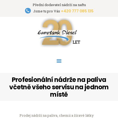
Přední dodavatel nádrží na naftu
+420 777 085 135
Eurotank Diesel s.r.o.
Jsme tu pro Vás
Přední dodavatel nádrží na naftu
HOME
NÁDRŽE
PRONÁJEM NÁDRŽÍ
AKCE
PODPORA
O FIRMĚ
Profesionální nádrže na paliva
KONTAKT
včetně všeho servisu na jednom
místě
Prodej nádrží na paliva, chemii a žíravé látky