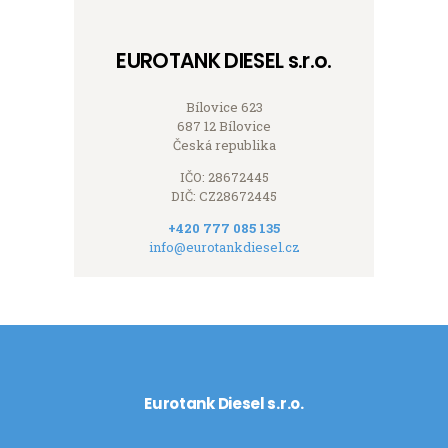
EUROTANK DIESEL s.r.o.
Bílovice 623
687 12 Bílovice
Česká republika
IČO: 28672445
DIČ: CZ28672445
+420 777 085 135
info@eurotankdiesel.cz
Eurotank Diesel s.r.o.