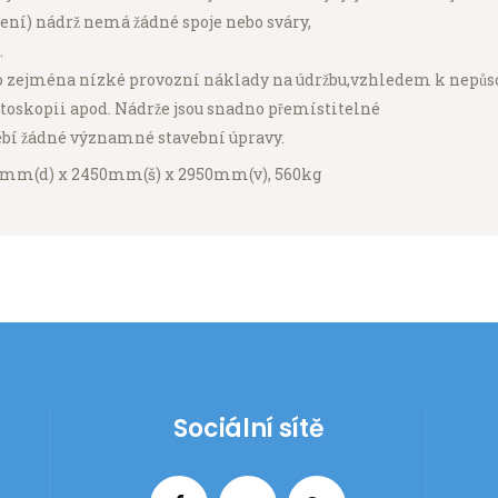
̌ení) nádrž nemá žádné spoje nebo sváry,
.
zejména nízké provozní náklady na údržbu,vzhledem k nepůso
ktoskopii apod. Nádrže jsou snadno přemístitelné
í žádné významné stavební úpravy.
280mm(d) x 2450mm(š) x 2950mm(v), 560kg
Sociální sítě