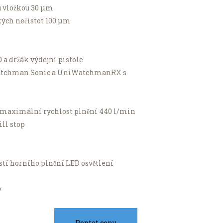
ou vložkou 30 μm
kých nečistot 100 μm
a držák výdejní pistole
ku Watchman Sonic a UniWatchmanRX s
 maximální rychlost plnění 440 l/min
ill stop
ostí horního plnění LED osvětlení
y
Poptat cenu