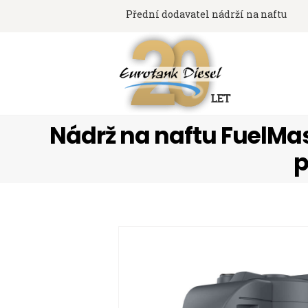
Přední dodavatel nádrží na naftu
Nádrž na naftu FuelMast
p