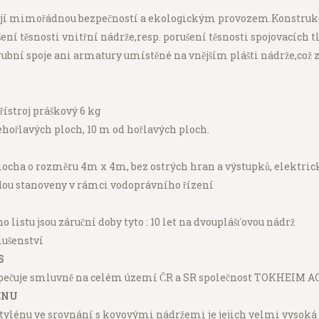
́ mimořádnou bezpečností a ekologickým provozem.Konstrukční
̌ení těsnosti vnitřní nádrže,resp. porušení těsnosti spojovacích
́ spoje ani armatury umístěné na vnějším plášti nádrže,což 
̌ístroj práškový 6 kg
hořlavých ploch, 10 m od hořlavých ploch.
ocha o rozměru 4m x 4m, bez ostrých hran a výstupků, elektrická
u stanoveny v rámci vodoprávního řízení
 listu jsou záruční doby tyto : 10 let na dvouplášťovou nádrž
ušenství
S
bezpečuje smluvně na celém území ČR a SR společnost TOKHEIM ACI
LENU
lyetylénu ve srovnání s kovovými nádržemi je jejich velmi vysoka