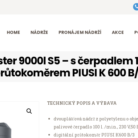
HOME
Eurotank Diesel s.r.o.
NÁDRŽE
Přední dodavatel nádrží na naftu
HOME
NÁDRŽE
PRONÁJEM NÁDRŽÍ
AKCE
P
PRONÁJEM
NÁDRŽÍ
er 9000l S5 – s čerpadlem 1
AKCE
růtokoměrem PIUSI K 600 B
PODPORA
O FIRMĚ
TECHNICKÝ POPIS A VÝBAVA
KONTAKT
dvouplášťová nádrž z polyetylenu o ob
palivové čerpadlo 100 l. /min., 230 V,50
digitální průtokoměr PIUSI K600 B/3