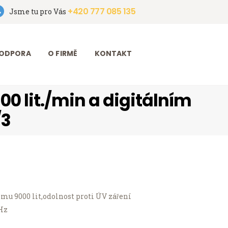
+420 777 085 135
Jsme tu pro Vás
ODPORA
O FIRMĚ
KONTAKT
00 lit./min a digitálním
/3
jemu 9000 lit,odolnost proti ÚV záření
 Hz