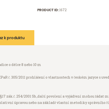
PRODUCT ID:
1672
z k produktu
hadice o délce 8 nebo 10 m
EPaR č. 305/2011 prohlášení o vlastnostech v českém jazyce s u
7 zák.č. 254/2001 Sb.,další povolení a vyjádření mohou žádat mís
lativní úpravou nebo na základě vlastní metodiky správního ří