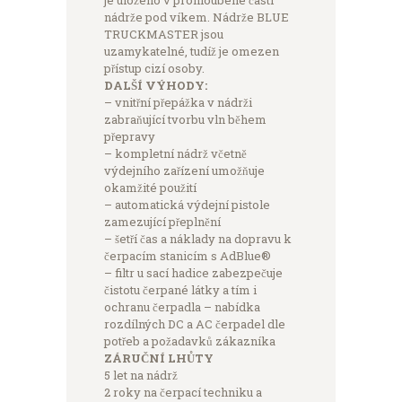
nádrže pod víkem. Nádrže BLUE
TRUCKMASTER jsou
uzamykatelné, tudíž je omezen
přístup cizí osoby.
DALŠÍ VÝHODY:
– vnitřní přepážka v nádrži
zabraňující tvorbu vln během
přepravy
– kompletní nádrž včetně
výdejního zařízení umožňuje
okamžité použití
– automatická výdejní pistole
zamezující přeplnění
– šetří čas a náklady na dopravu k
čerpacím stanicím s AdBlue®
– filtr u sací hadice zabezpečuje
čistotu čerpané látky a tím i
ochranu čerpadla – nabídka
rozdílných DC a AC čerpadel dle
potřeb a požadavků zákazníka
ZÁRUČNÍ LHŮTY
5 let na nádrž
2 roky na čerpací techniku a