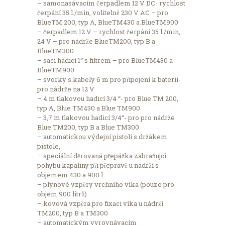
– samonasávacím čerpadlem 12 V DC- rychlost
čerpání 35 l./min, volitelně 230 V AC – pro
BlueTM 200, typ A, BlueTM430 a BlueTM900
– čerpadlem 12 V – rychlost čerpání 35 l./min,
24 V – pro nádrže BlueTM200, typ B a
BlueTM300
– sací hadicí 1“ s filtrem – pro BlueTM430 a
BlueTM900
– svorky s kabely 6 m pro připojení k baterii-
pro nádrže na 12 V
– 4 m tlakovou hadicí 3/4 “- pro Blue TM 200,
typ A, Blue TM430 a Blue TM900
– 3,7 m tlakovou hadicí 3/4“- pro pro nádrže
Blue TM200, typ B a Blue TM300
– automatickou výdejní pistolí s držákem
pistole,
– speciální děrovaná přepážka zabraňujcí
pohybu kapaliny při přepravě u nádrží s
objemem 430 a 900 l.
– plynové vzpěry vrchního víka (pouze pro
objem 900 litrů)
– kovová vzpěra pro fixaci víka u nádrží
TM200, typ B a TM300
– automatickým vyrovnávacím