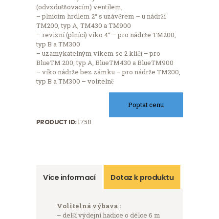
(odvzdušňovacím) ventilem,
– plnícím hrdlem 2“ s uzávěrem – u nádrží
TM200, typ A, TM430 a TM900
– revizní (plnící) víko 4“ – pro nádrže TM200,
typ B a TM300
– uzamykatelným víkem se 2 klíči – pro
BlueTM 200, typ A, BlueTM430 a BlueTM900
– víko nádrže bez zámku – pro nádrže TM200,
typ B a TM300 – volitelně
Poptat cenu
PRODUCT ID:
1758
Více informací
Dotaz k produktu
Volitelná výbava :
– delší výdejní hadice o délce 6 m