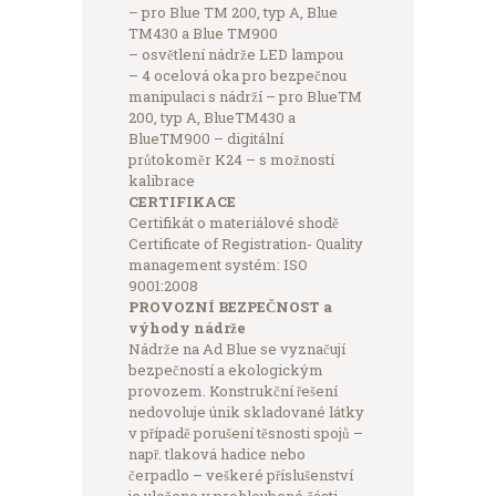
– pro Blue TM 200, typ A, Blue
TM430 a Blue TM900
– osvětlení nádrže LED lampou
– 4 ocelová oka pro bezpečnou
manipulaci s nádrží – pro BlueTM
200, typ A, BlueTM430 a
BlueTM900 – digitální
průtokoměr K24 – s možností
kalibrace
CERTIFIKACE
Certifikát o materiálové shodě
Certificate of Registration- Quality
management systém: ISO
9001:2008
PROVOZNÍ BEZPEČNOST a
výhody nádrže
Nádrže na Ad Blue se vyznačují
bezpečností a ekologickým
provozem. Konstrukční řešení
nedovoluje únik skladované látky
v případě porušení těsnosti spojů –
např. tlaková hadice nebo
čerpadlo – veškeré příslušenství
je uloženo v prohloubené části