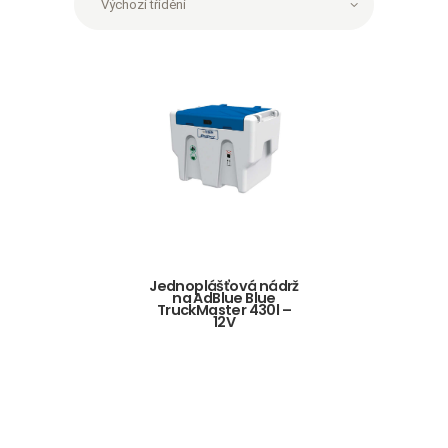
Jednoplášťová nádrž
na AdBlue Blue
TruckMaster 430l –
12V