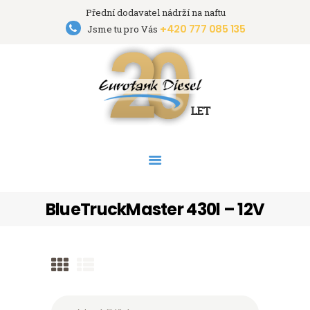
Přední dodavatel nádrží na naftu
+420 777 085 135
Eurotank Diesel s.r.o.
Jsme tu pro Vás
Přední dodavatel nádrží na naftu
HOME
NÁDRŽE
PRONÁJEM NÁDRŽÍ
AKCE
PODPORA
O FIRMĚ
BlueTruckMaster 430l – 12V
KONTAKT