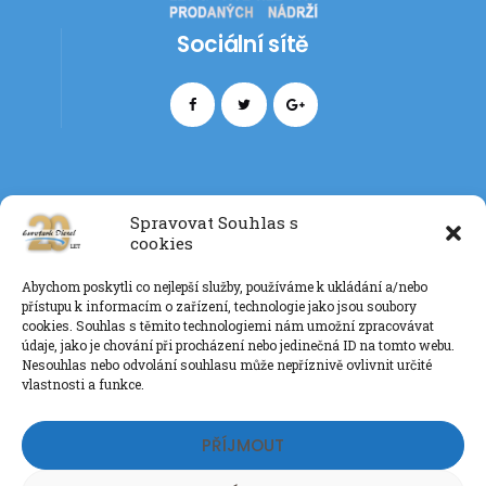
Sociální sítě
Spravovat Souhlas s
cookies
Kontakt
Abychom poskytli co nejlepší služby, používáme k ukládání a/nebo
+420 777 085 135
přístupu k informacím o zařízení, technologie jako jsou soubory
info@eurotankdiesel.cz
cookies. Souhlas s těmito technologiemi nám umožní zpracovávat
údaje, jako je chování při procházení nebo jedinečná ID na tomto webu.
Nesouhlas nebo odvolání souhlasu může nepříznivě ovlivnit určité
vlastnosti a funkce.
Ochrana os. údajů GDPR
PŘÍJMOUT