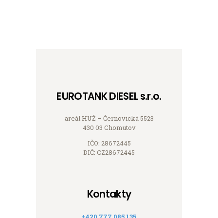
EUROTANK DIESEL s.r.o.
areál HUŽ – Černovická 5523
430 03 Chomutov
IČO: 28672445
DIČ: CZ28672445
Kontakty
+420 777 085 135