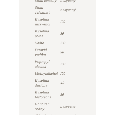
Síran železitý
nasycený
Síran
nasycený
železnatý
Kyselina
100
mravenčí
Kyselina
35
solná
Vodík
100
Peroxid
90
vodíku
Isopropyl
100
alcohol
Methylalkohol
100
Kyselina
40
dusičná
Kyselina
85
fosforečná
Uhličitan
nasycený
sodný