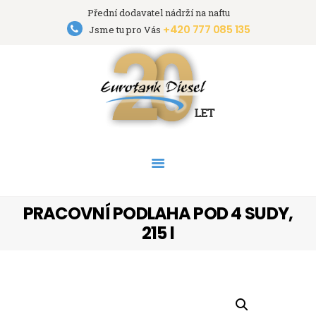
Přední dodavatel nádrží na naftu
+420 777 085 135
Eurotank Diesel s.r.o.
Jsme tu pro Vás
Přední dodavatel nádrží na naftu
HOME
NÁDRŽE
PRONÁJEM NÁDRŽÍ
AKCE
PODPORA
O FIRMĚ
PRACOVNÍ PODLAHA POD 4 SUDY,
KONTAKT
215 l