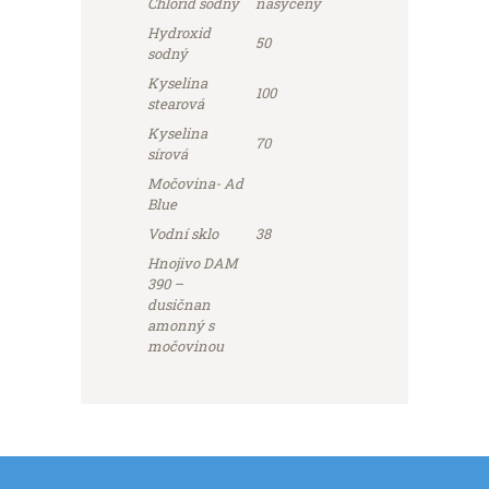
Chlorid sodný
nasycený
Hydroxid
50
sodný
Kyselina
100
stearová
Kyselina
70
sírová
Močovina- Ad
Blue
Vodní sklo
38
Hnojivo DAM
390 –
dusičnan
amonný s
močovinou