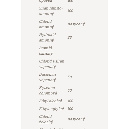
Čpavek
100
Síran hlinito-
100
amonný
Chlorid
nasycený
amonný
Hydroxid
28
amonný
Bromid
barnatý
Chlorid a síran
vápenatý
Dusičnan
50
vápenatý
Kyselina
50
chromová
Ethyl alcohol
100
Ethylenglykol
100
Chlorid
nasycený
železitý