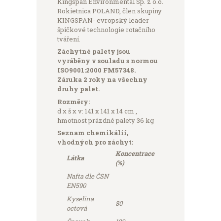
Kingspan Environmental Sp. z o.o.
Rokietnica POLAND, člen skupiny
KINGSPAN- evropský leader
špičkové technologie rotačního
tváření.
Záchytné palety jsou
vyráběny v souladu s normou
ISO9001:2000 FM57348.
Záruka 2 roky na všechny
druhy palet.
Rozměry:
d x š x v: 141 x 141 x 14 cm ,
hmotnost prázdné palety 36 kg
Seznam chemikálií,
vhodných pro záchyt:
Koncentrace
Látka
(%)
Nafta
dle ČSN
EN590
Kyselina
80
octová