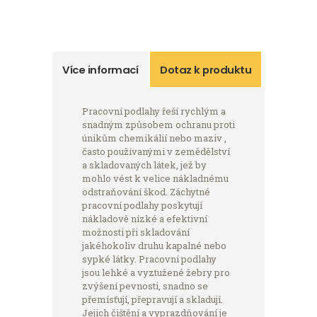
Více informací
Dotaz k produktu
Pracovní podlahy řeší rychlým a
snadným způsobem ochranu proti
únikům chemikálií nebo maziv ,
často používanými v zemědělství
a skladovaných látek, jež by
mohlo vést k velice nákladnému
odstraňování škod. Záchytné
pracovní podlahy poskytují
nákladově nízké a efektivní
možnosti při skladování
jakéhokoliv druhu kapalné nebo
sypké látky. Pracovní podlahy
jsou lehké a vyztužené žebry pro
zvýšení pevnosti, snadno se
přemísťují, přepravují a skladují.
Jejich čištění a vyprazdňování je