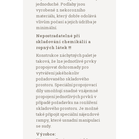
jednoduché. Podlahy jsou
vyrobené z nekorozního
materiálu, který dobře odolává
vlivům počasí a jejich údržba je
minimální.
Nepostradatelné při
skladování chemikálií a
ropných látek !!!
Konstrukce záchytných palet je
taková, že lze jednotlivé prvky
propojovat dohromady pro
vytváření jakéhokoliv
požadovaného skladového
prostoru. Speciální propojovací
díly umožňují snadné vzájemné
propojení jednotlivých prvků v
případě požadavku na rozšíření
skladového prostoru. Je možné
také připojit speciální nájezdové
rampy, které usnadní manipulaci
se sudy.
Výrobce: