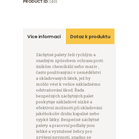
PRODUCT ID:
1401
Více informací
Dotaz k produktu
Záchytné palety řeší rychlým a
snadným způsobem ochranu proti
únikům chemikálií nebo maziv ,
často používanými v zemědělství
a skladovaných látek, jež by
mohlo vést k velice nákladnému
odstraňování škod. Řada
bezpečných záchytných palet
poskytuje nákladově nízké a
efektivní možnosti při skladování
jakéhokoliv druhu kapalné nebo
sypké látky. Bezpečné záchytné
palety a pracovní podlahy jsou
lehké a vyztužené žebry pro
zvýšení pevnosti, snadno se