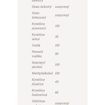
železitý
Síran železitý
nasycený
Síran
nasycený
železnatý
Kyselina
100
mravenčí
Kyselina
35
solná
Vodík
100
Peroxid
90
vodíku
Isopropyl
100
alcohol
Methylalkohol
100
Kyselina
40
dusičná
Kyselina
85
fosforečná
Uhličitan
nasycený