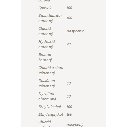
Čpavek
100
Síran hlinito-
100
amonný
Chlorid
nasycený
amonný
Hydroxid
28
amonný
Bromid
barnatý
Chlorid a síran
vápenatý
Dusičnan
50
vápenatý
Kyselina
50
chromová
Ethyl alcohol
100
Ethylenglykol
100
Chlorid
nasycený