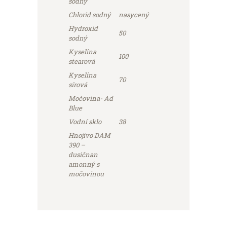
sodný
Chlorid sodný
nasycený
Hydroxid
50
sodný
Kyselina
100
stearová
Kyselina
70
sírová
Močovina- Ad
Blue
Vodní sklo
38
Hnojivo DAM
390 –
dusičnan
amonný s
močovinou