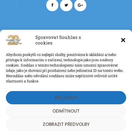
Spravovat Souhlas s
cookies
Kontakt
Abychom poskytli co nejlepší služby, používáme k ukládání a/nebo
+420 777 085 135
přístupu k informacím o zařízení, technologie jako jsou soubory
info@eurotankdiesel.cz
cookies. Souhlas s těmito technologiemi nám umožní zpracovávat
údaje, jako je chování při procházení nebo jedinečná ID na tomto webu.
Nesouhlas nebo odvolání souhlasu může nepříznivě ovlivnit určité
vlastnosti a funkce.
Ochrana os. údajů GDPR
PŘÍJMOUT
ODMÍTNOUT
ZOBRAZIT PŘEDVOLBY