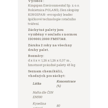
Výrobce :
Kingspan Environmental Sp. z o.o.
Rokietnica POLAND, člen skupiny
KINGSPAN- evropský leader
špičkové technologie rotačního
tváření.
Záchytné palety jsou
vyráběny v souladu s normou
ISO9001:2000 FM57348.
Záruka 2 roky na všechny
druhy palet.
Rozměry:
d x š x v: 1,26 x 1,26 x 0,37 m ,
hmotnost prázdné palety 45 kg
Seznam chemikálií,
vhodných pro záchyt:
Koncentrace
Látka
(%)
Nafta
dle ČSN
EN590
Kyselina
80
octová