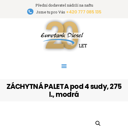
Přední dodavatel nádrží na naftu
+420 777 085 135
Eurotank Diesel s.r.o.
Jsme tu pro Vás
Přední dodavatel nádrží na naftu
HOME
NÁDRŽE
PRONÁJEM NÁDRŽÍ
AKCE
PODPORA
O FIRMĚ
ZÁCHYTNÁ PALETA pod 4 sudy, 275
KONTAKT
l., modrá