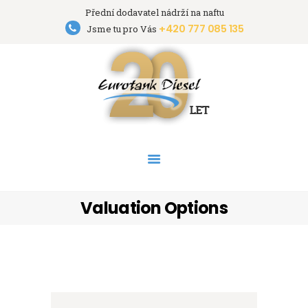
Přední dodavatel nádrží na naftu
+420 777 085 135
Eurotank Diesel s.r.o.
Jsme tu pro Vás
Přední dodavatel nádrží na naftu
HOME
NÁDRŽE
PRONÁJEM NÁDRŽÍ
AKCE
PODPORA
O FIRMĚ
Valuation Options
KONTAKT