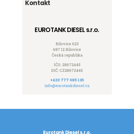
Kontakt
EUROTANK DIESEL s.r.o.
Bílovice 623
687 12 Bílovice
Česká republika
IČO: 28672445
DIČ: CZ28672445
+420 777 085 135
info@eurotankdiesel.cz
Eurotank Diesel s.r.o.