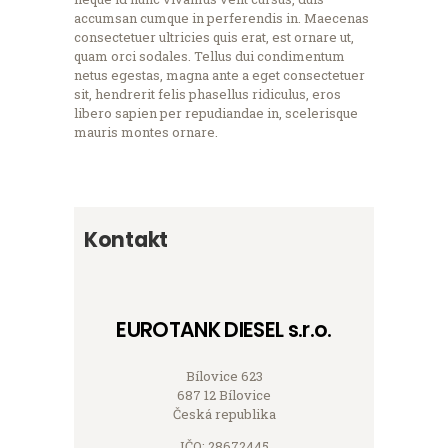
accumsan cumque in perferendis in. Maecenas
consectetuer ultricies quis erat, est ornare ut,
quam orci sodales. Tellus dui condimentum
netus egestas, magna ante a eget consectetuer
sit, hendrerit felis phasellus ridiculus, eros
libero sapien per repudiandae in, scelerisque
mauris montes ornare.
Kontakt
EUROTANK DIESEL s.r.o.
Bílovice 623
687 12 Bílovice
Česká republika
IČO: 28672445