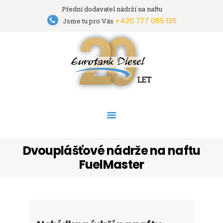
Přední dodavatel nádrží na naftu
+420 777 085 135
Eurotank Diesel s.r.o.
Jsme tu pro Vás
Přední dodavatel nádrží na naftu
HOME
NÁDRŽE
PRONÁJEM NÁDRŽÍ
AKCE
PODPORA
O FIRMĚ
Dvouplášťové nádrže na naftu
KONTAKT
FuelMaster