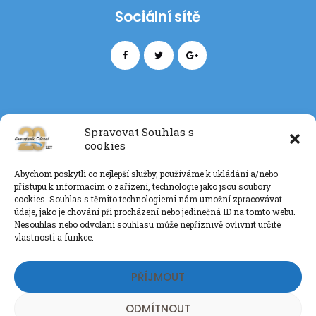
Sociální sítě
Spravovat Souhlas s
cookies
Kontakt
Abychom poskytli co nejlepší služby, používáme k ukládání a/nebo
+420 777 085 135
přístupu k informacím o zařízení, technologie jako jsou soubory
info@eurotankdiesel.cz
cookies. Souhlas s těmito technologiemi nám umožní zpracovávat
údaje, jako je chování při procházení nebo jedinečná ID na tomto webu.
Nesouhlas nebo odvolání souhlasu může nepříznivě ovlivnit určité
vlastnosti a funkce.
Ochrana os. údajů GDPR
PŘÍJMOUT
ODMÍTNOUT