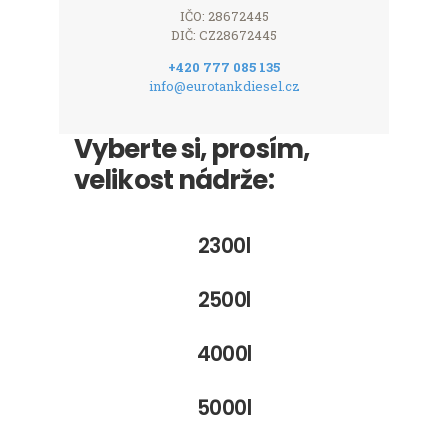
IČO: 28672445
DIČ: CZ28672445
+420 777 085 135
info@eurotankdiesel.cz
Vyberte si, prosím,
velikost nádrže:
2300l
2500l
4000l
5000l