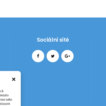
Sociální sítě
u k
 těmito
zení nebo
říznivě