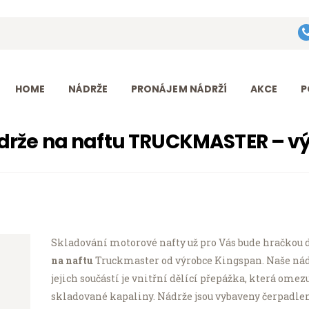
HOME
Eurotank Diesel s.r.o.
NÁDRŽE
Přední dodavatel nádrží na naftu
PRONÁJEM
HOME
NÁDRŽE
PRONÁJEM NÁDRŽÍ
AKCE
P
NÁDRŽÍ
drže na naftu TRUCKMASTER – v
AKCE
PODPORA
O FIRMĚ
Skladování motorové nafty už pro Vás bude hračkou
KONTAKT
na naftu
Truckmaster od výrobce Kingspan. Naše nádr
jejich součástí je vnitřní dělící přepážka, která o
skladované kapaliny. Nádrže jsou vybaveny čerpadlem,