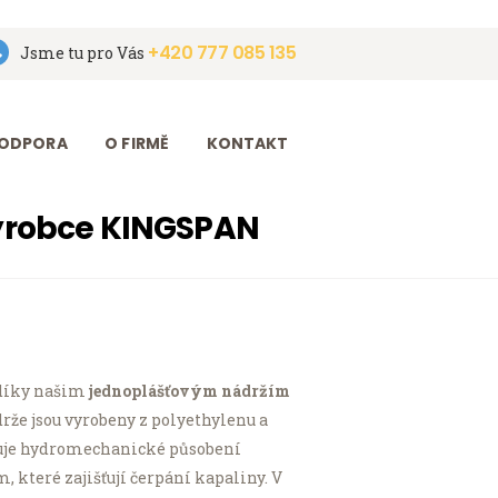
+420 777 085 135
Jsme tu pro Vás
ODPORA
O FIRMĚ
KONTAKT
ýrobce KINGSPAN
 díky našim
jednoplášťovým nádržím
že jsou vyrobeny z polyethylenu a
mezuje hydromechanické působení
 které zajišťují čerpání kapaliny. V