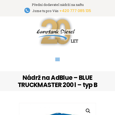
Přední dodavatel nádrží na naftu
+420 777 085 135
Eurotank Diesel s.r.o.
Jsme tu pro Vás
Přední dodavatel nádrží na naftu
HOME
NÁDRŽE
PRONÁJEM NÁDRŽÍ
AKCE
PODPORA
O FIRMĚ
Nádrž na AdBlue – BLUE
KONTAKT
TRUCKMASTER 200 l – typ B