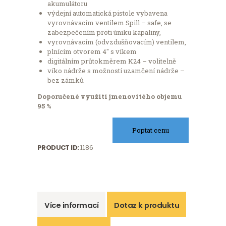
akumulátoru
výdejní automatická pistole vybavena
vyrovnávacím ventilem Spill – safe, se
zabezpečením proti úniku kapaliny,
vyrovnávacím (odvzdušňovacím) ventilem,
plnícím otvorem 4″ s víkem
digitálním průtokměrem K24 – volitelně
víko nádrže s možností uzamčení nádrže –
bez zámků
Doporučené využití jmenovitého objemu
95 %
Poptat cenu
PRODUCT ID:
1186
Více informací
Dotaz k produktu