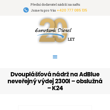
Přední dodavatel nádrží na naftu
+420 777 085 135
Eurotank Diesel s.r.o.
Jsme tu pro Vás
Přední dodavatel nádrží na naftu
HOME
NÁDRŽE
PRONÁJEM NÁDRŽÍ
AKCE
PODPORA
O FIRMĚ
Dvouplášťová nádrž na AdBlue
KONTAKT
neveřejný výdej 2300l – obslužná
– K24