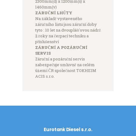
2300mm(d) x 1200mm(š) x
1460mm(v)
ZÁRUČNÍ LHŮTY
Na základě vystaveného
záručního listu jsou záruční doby
tyto : 10 let na dvouplášťovou nádrž
2 roky na čerpací techniku a
příslušenství
ZÁRUČNÍ A POZÁRUČNÍ
SERVIS
Záruční a pozáruční servis
zabezpečuje smluvně na celém
území ČR společnost TOKHEIM
ACIS s.r.o.
Eurotank Diesel s.r.o.