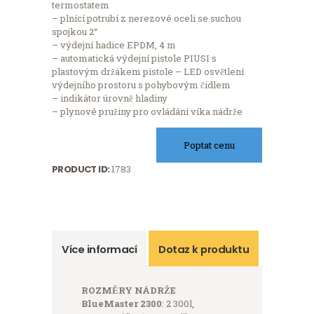
termostatem
– plnící potrubí z nerezové oceli se suchou
spojkou 2“
– výdejní hadice EPDM, 4 m
– automatická výdejní pistole PIUSI s
plastovým držákem pistole – LED osvětlení
výdejního prostoru s pohybovým čidlem
– indikátor úrovně hladiny
– plynové pružiny pro ovládání víka nádrže
Poptat cenu
PRODUCT ID:
1783
Více informací
Dotaz k produktu
ROZMĚRY NÁDRŽE
BlueMaster 2300
: 2 300l,