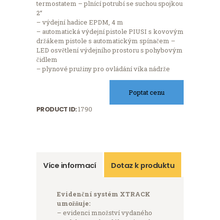
termostatem – plnící potrubí se suchou spojkou
2“
– výdejní hadice EPDM, 4 m
– automatická výdejní pistole PIUSI s kovovým
držákem pistole s automatickým spínačem –
LED osvětlení výdejního prostoru s pohybovým
čidlem
– plynové pružiny pro ovládání víka nádrže
Poptat cenu
PRODUCT ID:
1790
Více informací
Dotaz k produktu
Evidenční systém XTRACK
umožňuje:
– evidenci množství vydaného