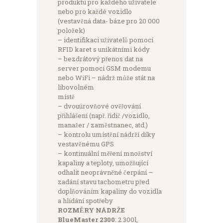
produktu pro každého uživatele
nebo pro každé vozidlo
(vestavěná data- báze pro 20 000
položek)
– identifikaci uživatelů pomocí
RFID karet s unikátními kódy
– bezdrátový přenos dat na
server pomocí GSM modemu
nebo WiFi – nádrž může stát na
libovolném
místě
– dvouúrovňové ověřování
přihlášení (např. řidič /vozidlo,
manažer / zaměstnanec, atd.)
– kontrolu umístění nádrží díky
vestavěnému GPS
– kontinuální měření množství
kapaliny a teploty, umožňující
odhalit neoprávněné čerpání –
zadání stavu tachometru před
doplňováním kapaliny do vozidla
a hlídání spotřeby
ROZMĚRY NÁDRŽE
BlueMaster 2300
: 2 300l,