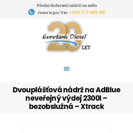
Přední dodavatel nádrží na naftu
+420 777 085 135
Eurotank Diesel s.r.o.
Jsme tu pro Vás
Přední dodavatel nádrží na naftu
HOME
NÁDRŽE
PRONÁJEM NÁDRŽÍ
AKCE
PODPORA
O FIRMĚ
Dvouplášťová nádrž na AdBlue
KONTAKT
neveřejný výdej 2300l –
bezobslužná – Xtrack