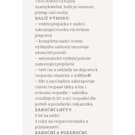
TRUCKMASTER jsou
uzamykatelné, tudíž je omezen
přístup cizí osoby.
DALŠÍ VÝHODY:
– vnitřní přepážka v nádrži
zabraňující tvorbu vln během
přepravy
– kompletní nádrž včetně
výdejního zařízení umožňuje
okamžité použití
– automatická výdejní pistole
zamezující přeplnění
– šetří čas a náklady na dopravu k
čerpacím stanicím s AdBlue®
– filtr u sací hadice zabezpečuje
čistotu čerpané látky a tím i
ochranu čerpadla – nabídka
rozdílných DC a AC čerpadel dle
potřeb a požadavků zákazníka
ZÁRUČNÍ LHŮTY
5 let na nádrž
2 roky na čerpací techniku a
příslušenství
ZÁRUČNÍ A POZÁRUČNÍ