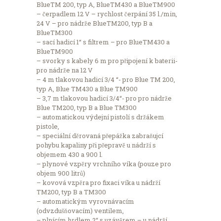
BlueTM 200, typ A, BlueTM430 a BlueTM900
– čerpadlem 12 V – rychlost čerpání 35 l./min,
24 V – pro nádrže BlueTM200, typ B a
BlueTM300
– sací hadicí 1“ s filtrem – pro BlueTM430 a
BlueTM900
– svorky s kabely 6 m pro připojení k baterii-
pro nádrže na 12 V
– 4 m tlakovou hadicí 3/4 “- pro Blue TM 200,
typ A, Blue TM430 a Blue TM900
– 3,7 m tlakovou hadicí 3/4“- pro pro nádrže
Blue TM200, typ B a Blue TM300
– automatickou výdejní pistolí s držákem
pistole,
– speciální děrovaná přepážka zabraňujcí
pohybu kapaliny při přepravě u nádrží s
objemem 430 a 900 l.
– plynové vzpěry vrchního víka (pouze pro
objem 900 litrů)
– kovová vzpěra pro fixaci víka u nádrží
TM200, typ B a TM300
– automatickým vyrovnávacím
(odvzdušňovacím) ventilem,
– plnícím hrdlem 2“ s uzávěrem – u nádrží