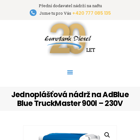
Přední dodavatel nádrží na naftu
+420 777 085 135
Eurotank Diesel s.r.o.
Jsme tu pro Vás
Přední dodavatel nádrží na naftu
HOME
NÁDRŽE
PRONÁJEM NÁDRŽÍ
AKCE
PODPORA
O FIRMĚ
Jednoplášťová nádrž na AdBlue
KONTAKT
Blue TruckMaster 900l – 230V