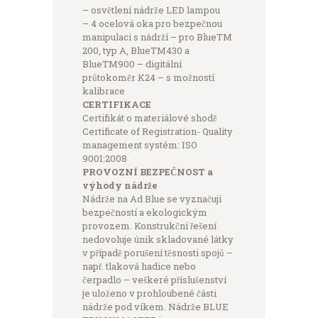
– osvětlení nádrže LED lampou
– 4 ocelová oka pro bezpečnou
manipulaci s nádrží – pro BlueTM
200, typ A, BlueTM430 a
BlueTM900 – digitální
průtokoměr K24 – s možností
kalibrace
CERTIFIKACE
Certifikát o materiálové shodě
Certificate of Registration- Quality
management systém: ISO
9001:2008
PROVOZNÍ BEZPEČNOST a
výhody nádrže
Nádrže na Ad Blue se vyznačují
bezpečností a ekologickým
provozem. Konstrukční řešení
nedovoluje únik skladované látky
v případě porušení těsnosti spojů –
např. tlaková hadice nebo
čerpadlo – veškeré příslušenství
je uloženo v prohloubené části
nádrže pod víkem. Nádrže BLUE