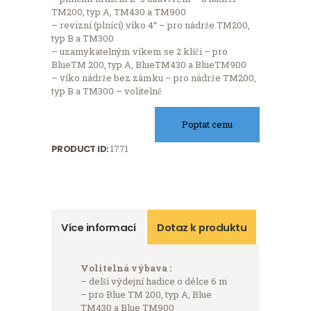
TM200, typ A, TM430 a TM900
– revizní (plnící) víko 4“ – pro nádrže TM200,
typ B a TM300
– uzamykatelným víkem se 2 klíči – pro
BlueTM 200, typ A, BlueTM430 a BlueTM900
– víko nádrže bez zámku – pro nádrže TM200,
typ B a TM300 – volitelně
Poptat cenu
PRODUCT ID:
1771
Více informací
Dotaz k produktu
Volitelná výbava :
– delší výdejní hadice o délce 6 m
– pro Blue TM 200, typ A, Blue
TM430 a Blue TM900