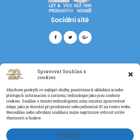
Sociální sítě
Spravovat Souhlas s
cookies
Kontakt
Abychom poskytli co nejlepší služby, používáme k ukládání a/nebo
+420 777 085 135
přístupu k informacím o zařízení, technologie jako jsou soubory
info@eurotankdiesel.cz
cookies. Souhlas s těmito technologiemi nám umožní zpracovávat
údaje, jako je chování při procházení nebo jedinečná ID na tomto webu.
Nesouhlas nebo odvolání souhlasu může nepříznivě ovlivnit určité
vlastnosti a funkce.
Ochrana os. údajů GDPR
PŘÍJMOUT