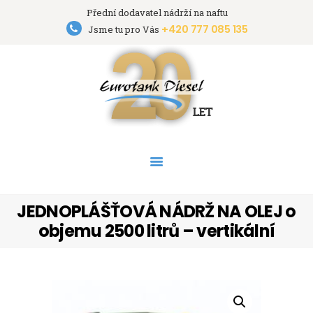
Přední dodavatel nádrží na naftu
+420 777 085 135
Eurotank Diesel s.r.o.
Jsme tu pro Vás
Přední dodavatel nádrží na naftu
HOME
NÁDRŽE
PRONÁJEM NÁDRŽÍ
AKCE
PODPORA
O FIRMĚ
JEDNOPLÁŠŤOVÁ NÁDRŽ NA OLEJ o
KONTAKT
objemu 2500 litrů – vertikální