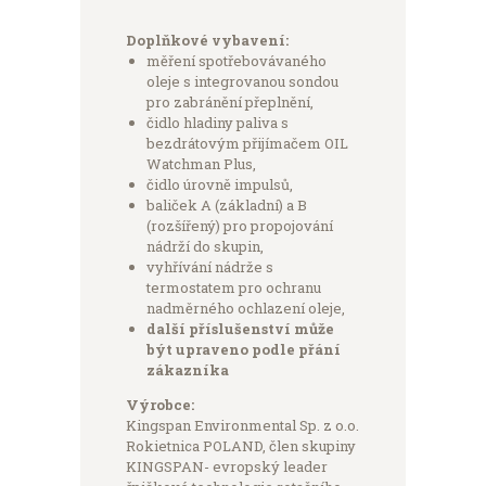
Doplňkové vybavení:
měření spotřebovávaného
oleje s integrovanou sondou
pro zabránění přeplnění,
čidlo hladiny paliva s
bezdrátovým přijímačem OIL
Watchman Plus,
čidlo úrovně impulsů,
baliček A (základní) a B
(rozšířený) pro propojování
nádrží do skupin,
vyhřívání nádrže s
termostatem pro ochranu
nadměrného ochlazení oleje,
další příslušenství může
být upraveno podle přání
zákazníka
Výrobce:
Kingspan Environmental Sp. z o.o.
Rokietnica POLAND, člen skupiny
KINGSPAN- evropský leader