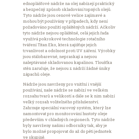
ednoplášťové nádrže na olej nabízejí praktický
a bezpečný způsob skladování topných olejů.
Tyto nádrže jsou cenově velice zajímavé a
mohou být používány v případech, kdy není
požadováno použití opláštěných nádrží. Ačkoliv
tyto nádrže nejsou opláštěné, celá jejich řada
využívá pokrokové technologie rotačního
tváření Titan Eko, která zajišťuje jejich
trvanlivost a odolnost proti UV záření. Výrobky
jsou stálobarevné, nepraskají a nejsou
naleptávané skladovanou kapalinou. Tloušťka
stěn zaručuje, že nejsou z nádrží žádné úniky
zápachů oleje.
Nádrže jsou navrženy pro vnitřní i vnější
používání, naše nádrže se nabízí ve velkém
rozsahu tvarů a velikostí a dále se k nim nabízí
velký rozsah volitelného příslušenství.
Zahrnuje speciální varovný systém, který lze
namontovat pro monitorování hustoty oleje
především v chladných regionech. Tyto nádrže
byly navrženy našimi odborníky tak, aby je
bylo možné propojovat do až do pěti jednotek
ve skupině.