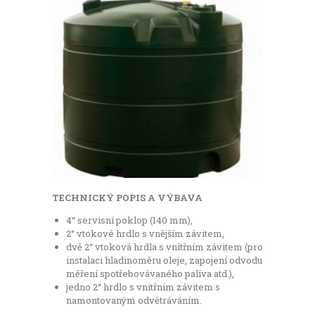
TECHNICKÝ POPIS A VÝBAVA
4“ servisní poklop (140 mm),
2“ vtokové hrdlo s vnějším závitem,
dvě 2“ vtoková hrdla s vnitřním závitem (pro
instalaci hladinoměru oleje, zapojení odvodu
měření spotřebovávaného paliva atd.),
jedno 2“ hrdlo s vnitřním závitem s
namontovaným odvětráváním.