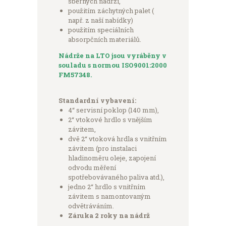
sběrných nádrží,
použitím záchytných palet (
např. z naší nabídky)
použitím speciálních
absorpčních materiálů.
Nádrže na LTO jsou vyráběny v
souladu s normou ISO9001:2000
FM57348.
Standardní vybavení:
4“ servisní poklop (140 mm),
2“ vtokové hrdlo s vnějším
závitem,
dvě 2“ vtoková hrdla s vnitřním
závitem (pro instalaci
hladinoměru oleje, zapojení
odvodu měření
spotřebovávaného paliva atd.),
jedno 2“ hrdlo s vnitřním
závitem s namontovaným
odvětráváním.
Záruka 2 roky na nádrž