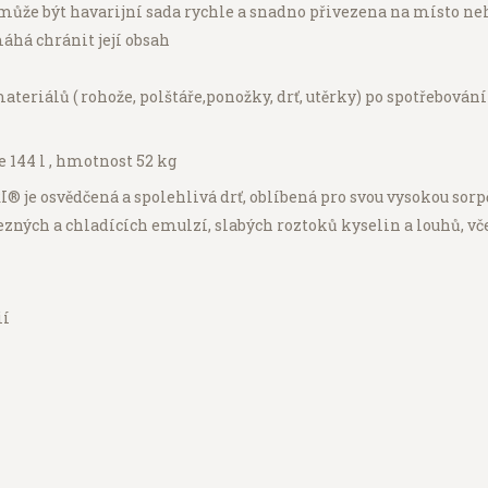
může být havarijní sada rychle a snadno přivezena na místo n
há chránit její obsah
eriálů ( rohože, polštáře,ponožky, drť, utěrky) po spotřebování
je 144 l , hmotnost 52 kg
® je osvědčená a spolehlivá drť, oblíbená pro svou vysokou sorp
ezných a chladících emulzí, slabých roztoků kyselin a louhů, vče
ií