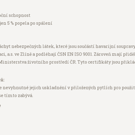
pční schopnost
jen 5 % popela po spálení
chyt nebezpečných látek, které jsou součástí havarijní soupravy
kaci, a.s. ve Zlíně a podléhají ČSN EN ISO 9001. Zároveň mají při
Ministerstva životního prostředí ČR. Tyto certifikáty jsou při
ů:
e nevyhnutné jejich uskladnění v přiložených pytlích pro použi
se tímto zabývá.
e