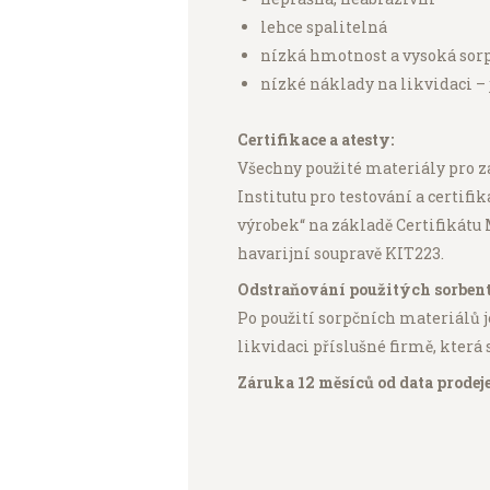
lehce spalitelná
nízká hmotnost a vysoká sor
nízké náklady na likvidaci – 
Certifikace a atesty:
Všechny použité materiály pro zá
Institutu pro testování a certifi
výrobek“ na základě Certifikátu 
havarijní soupravě KIT223.
Odstraňování použitých sorbent
Po použití sorpčních materiálů j
likvidaci příslušné firmě, která 
Záruka 12 měsíců od data prodej