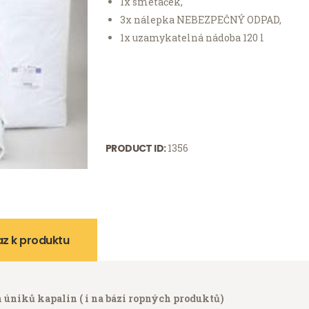
1x smetáček,
3x nálepka NEBEZPEČNÝ ODPAD,
1x uzamykatelná nádoba 120 l
PRODUCT ID:
1356
z k produktu
h úniků kapalin ( i na bázi ropných produktů)