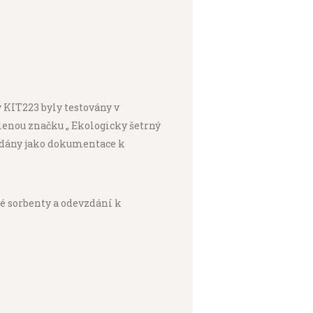
 KIT223 byly testovány v
dělenou značku „ Ekologicky šetrný
kládány jako dokumentace k
té sorbenty a odevzdání k