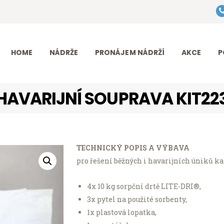
HOME
Eurotank Diesel s.r.o.
NÁDRŽE
Přední dodavatel nádrží na naftu
HOME
NÁDRŽE
PRONÁJEM NÁDRŽÍ
AKCE
P
PRONÁJEM
NÁDRŽÍ
HAVARIJNÍ SOUPRAVA KIT22
AKCE
PODPORA
TECHNICKÝ POPIS A VÝBAVA
O FIRMĚ
pro řešení běžných i havarijních úniků ka
KONTAKT
4x 10 kg sorpční drtě LITE-DRI®,
3x pytel na použité sorbenty,
1x plastová lopatka,