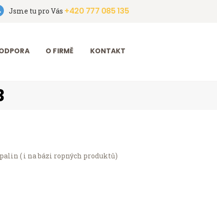
+420 777 085 135
Jsme tu pro Vás
ODPORA
O FIRMĚ
KONTAKT
3
palin ( i na bázi ropných produktů)