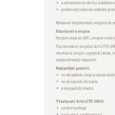
s užitečnou mobilní nádobou 
praktický zámek nádoby pomá
Možnost doplňování sorpčních mat
Hmotnost a sorpce:
Sorpce oleje je 128 l, sorpce vody 
Univerzální sorpční drť LITE-DRI
vhodná k sorpci ropných látek, ř
expandovaný vápenec!
Nejčastější použití:
ve skladech olejů a chemikál
ve strojních dílnách
u čerpacích stanic
Vlastnosti drtě LITE-DRI®
rychle sorbuje
neprašná, neabrazivní