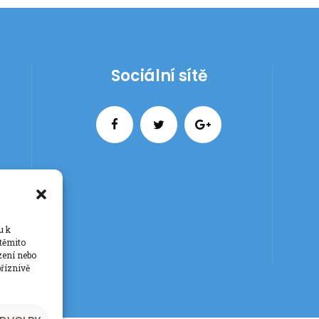
Sociální sítě
u k
 těmito
zení nebo
říznivě