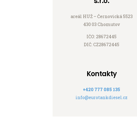
s.r.o.
areál HUŽ – Černovická 5523
430 03 Chomutov
IČO: 28672445
DIČ: CZ28672445
Kontakty
+420 777 085 135
info@eurotankdiesel.cz