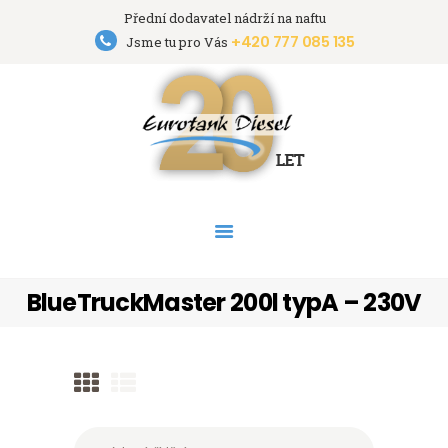
Přední dodavatel nádrží na naftu
+420 777 085 135
Eurotank Diesel s.r.o.
Jsme tu pro Vás
Přední dodavatel nádrží na naftu
HOME
NÁDRŽE
PRONÁJEM NÁDRŽÍ
AKCE
PODPORA
O FIRMĚ
BlueTruckMaster 200l typA – 230V
KONTAKT