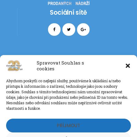
Sociální sítě
Spravovat Souhlas s
cookies
Kontakt
Abychom poskytli co nejlepší služby, používáme k ukládání a/nebo
+420 777 085 135
přístupu k informacím o zařízení, technologie jako jsou soubory
info@eurotankdiesel.cz
cookies. Souhlas s těmito technologiemi nám umožní zpracovávat
údaje, jako je chování při procházení nebo jedinečná ID na tomto webu.
Nesouhlas nebo odvolání souhlasu může nepříznivě ovlivnit určité
vlastnosti a funkce.
Ochrana os. údajů GDPR
PŘÍJMOUT