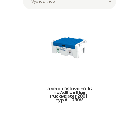
Jednoplášťová nádrž
na AdBlue Blue
TruckMaster 200l –
typ A – 230V