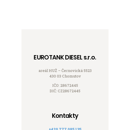
EUROTANK DIESEL s.r.o.
areál HUŽ – Černovická 5523
430 03 Chomutov
IČO: 28672445
DIČ: CZ28672445
Kontakty
+420 777 085 135