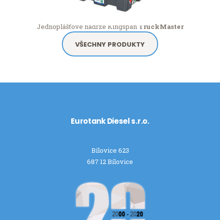
Jednoplášťové nádrže Kingspan
TruckMaster
VŠECHNY PRODUKTY
Eurotank Diesel s.r.o.
Bílovice 623
687 12 Bílovice