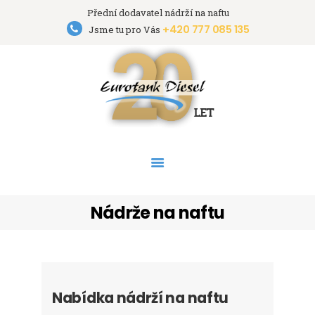
Přední dodavatel nádrží na naftu
+420 777 085 135
Eurotank Diesel s.r.o.
Jsme tu pro Vás
Přední dodavatel nádrží na naftu
HOME
NÁDRŽE
PRONÁJEM NÁDRŽÍ
AKCE
PODPORA
O FIRMĚ
Nádrže na naftu
KONTAKT
Nabídka nádrží na naftu