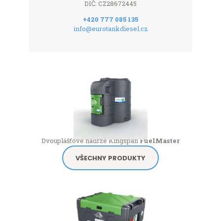
DIČ: CZ28672445
+420 777 085 135
info@eurotankdiesel.cz
Dvouplášťové nádrže Kingspan
FuelMaster
VŠECHNY PRODUKTY