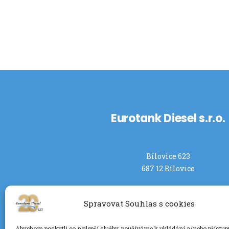
Eurotank Diesel s.r.o.
Bílovice 623
687 12 Bílovice
Spravovat Souhlas s cookies
Abychom poskytli co nejlepší služby, používáme k ukládání a/nebo přístup