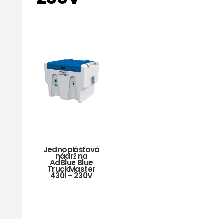
Jednoplášťová
nádrž na
AdBlue Blue
TruckMaster
430l – 230V