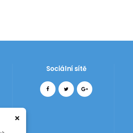
Sociální sítě
u k