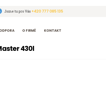
+420 777 085 135
Jsme tu pro Vás
ODPORA
O FIRMĚ
KONTAKT
aster 430l