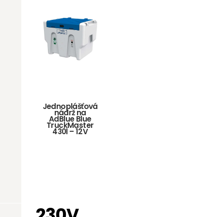
Jednoplášťová
nádrž na
AdBlue Blue
TruckMaster
430l – 12V
230V