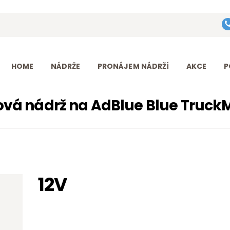
HOME
Eurotank Diesel s.r.o.
NÁDRŽE
Přední dodavatel nádrží na naftu
PRONÁJEM
HOME
NÁDRŽE
PRONÁJEM NÁDRŽÍ
AKCE
P
NÁDRŽÍ
vá nádrž na AdBlue Blue TruckM
AKCE
PODPORA
O FIRMĚ
12V
KONTAKT