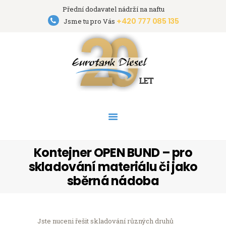
Přední dodavatel nádrží na naftu
+420 777 085 135
Eurotank Diesel s.r.o.
Jsme tu pro Vás
Přední dodavatel nádrží na naftu
HOME
NÁDRŽE
PRONÁJEM NÁDRŽÍ
AKCE
PODPORA
O FIRMĚ
Kontejner OPEN BUND – pro
KONTAKT
skladování materiálu či jako
sběrná nádoba
Jste nuceni řešit skladování různých druhů