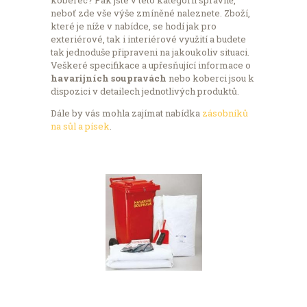
koberec? Pak jste v této kategorii správně,
neboť zde vše výše zmíněné naleznete. Zboží,
které je níže v nabídce, se hodí jak pro
exteriérové, tak i interiérové využití a budete
tak jednoduše připraveni na jakoukoliv situaci.
Veškeré specifikace a upřesňující informace o
havarijních soupravách
nebo koberci jsou k
dispozici v detailech jednotlivých produktů.
Dále by vás mohla zajímat nabídka
zásobníků
na sůl a písek
.