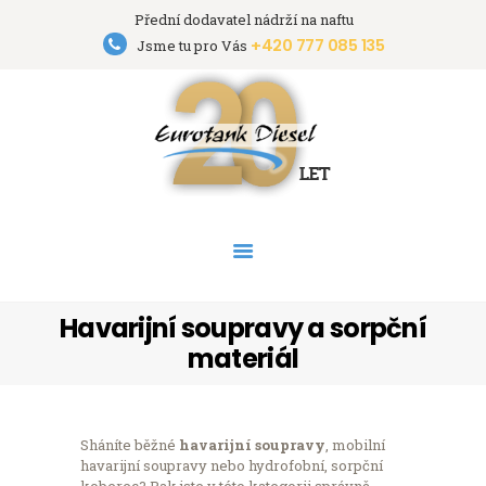
Přední dodavatel nádrží na naftu
+420 777 085 135
Eurotank Diesel s.r.o.
Jsme tu pro Vás
Přední dodavatel nádrží na naftu
HOME
NÁDRŽE
PRONÁJEM NÁDRŽÍ
AKCE
PODPORA
O FIRMĚ
Havarijní soupravy a sorpční
KONTAKT
materiál
Sháníte běžné
havarijní soupravy
, mobilní
havarijní soupravy nebo hydrofobní, sorpční