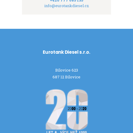
+420 777 085 135
info@eurotankdiesel.cz
Eurotank Diesel s.r.o.
Bílovice 623
687 12 Bílovice